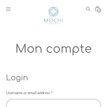
Skip
to
Search
Minic
0
content
Toggle
Toggl
Boutique
Mochi
Coffee
Mon compte
Login
Username or email address
*